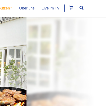
putzen?
Über uns
Live im TV