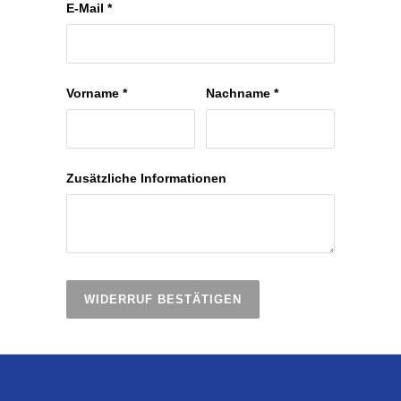
E-Mail
*
E-
Vorname
*
Nachname
*
Mail
(wiederholen)
*
Zusätzliche Informationen
WIDERRUF BESTÄTIGEN