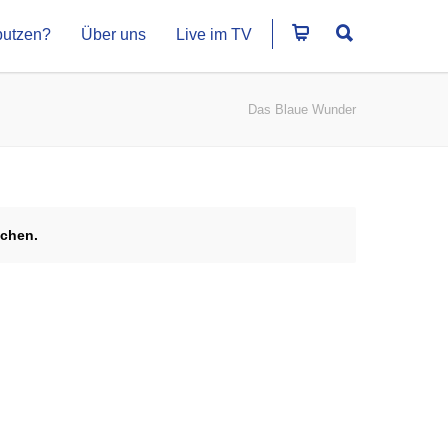
putzen?
Über uns
Live im TV
Das Blaue Wunder
echen.