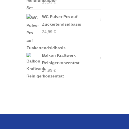
19,99
€
WC Pulver Pro auf
Zuckertendsidbasis
24,99
€
Balkon Kraftwerk
Reinigerkonzentrat
24,99
€