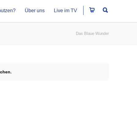
putzen?
Über uns
Live im TV
Das Blaue Wunder
echen.