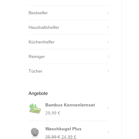
Bestseller
Haushaltshelfer
Küchenhelfer
Reiniger
Tücher
Angebote
Bambus Kennenlernset
29,99
€
Waschkugel Plus
Ursprünglicher
Aktueller
25,99
€
24,99
€