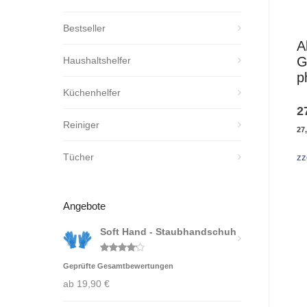
Bestseller
A
G
Haushaltshelfer
p
Küchenhelfer
2
Reiniger
27
Tücher
zz
Angebote
Soft Hand - Staubhandschuh
Bewertet
Geprüfte Gesamtbewertungen
mit
4.00
von 5
ab
19,90
€