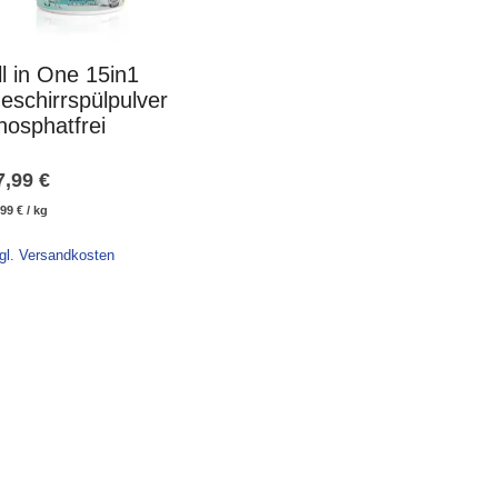
ll in One 15in1
eschirrspülpulver
hosphatfrei
7,99
€
,99
€
/
kg
gl. Versandkosten