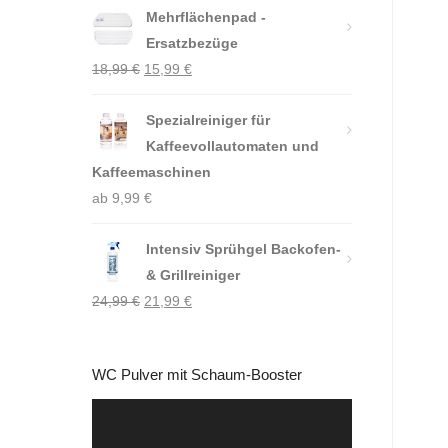
Mehrflächenpad -
Ersatzbezüge
Ursprünglicher
Aktueller
18,99
€
15,99
€
Preis
Preis
war:
Spezialreiniger für
ist:
18,99 €
Kaffeevollautomaten und
15,99 €.
Kaffeemaschinen
ab
9,99
€
Intensiv Sprühgel Backofen-
& Grillreiniger
Ursprünglicher
Aktueller
24,99
€
21,99
€
Preis
Preis
war:
ist:
WC Pulver mit Schaum-Booster
24,99 €
21,99 €.
Video-
Player