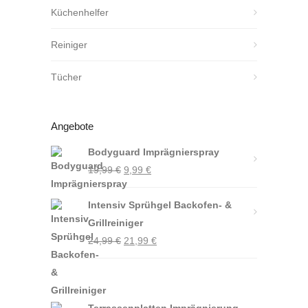
Küchenhelfer
Reiniger
Tücher
Angebote
Bodyguard Imprägnierspray
Ursprünglicher
Aktueller
19,99
€
9,99
€
Preis
Preis
Intensiv Sprühgel Backofen- &
war:
ist:
Grillreiniger
19,99 €
9,99 €.
Ursprünglicher
Aktueller
24,99
€
21,99
€
Preis
Preis
war:
ist:
24,99 €
21,99 €.
Terrassenplatten Imprägnierung