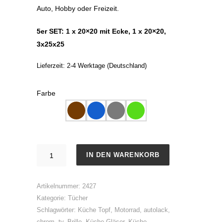
Auto, Hobby oder Freizeit.
5er SET: 1 x 20×20 mit Ecke, 1 x 20×20,
3x25x25
Lieferzeit:
2-4 Werktage (Deutschland)
Farbe
DE
IN DEN WARENKORB
LUXE
Reinigungstuch
Artikelnummer:
2427
Menge
Kategorie:
Tücher
Schlagwörter:
Küche Topf
,
Motorrad
,
autolack
,
chrom
,
tv
,
Brille
,
Küche Gläser
,
Küche