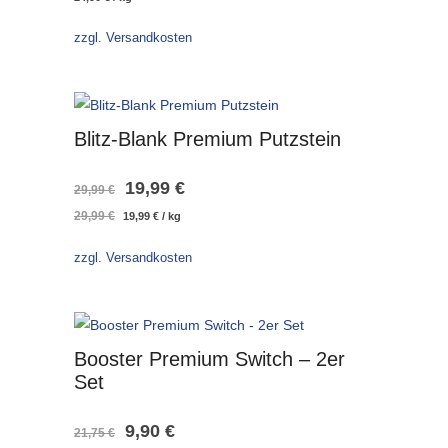
zzgl. Versandkosten
Blitz-Blank Premium Putzstein
Ursprünglicher
Aktueller
19,99
€
29,99
€
Ursprünglicher
Aktueller
29,99
€
19,99
€
/
kg
Preis
Preis
Preis
Preis
war:
ist:
war:
ist:
zzgl. Versandkosten
29,99 €
19,99 €.
29,99 €
19,99 €.
Booster Premium Switch – 2er
Set
Ursprünglicher
Aktueller
9,90
€
21,75
€