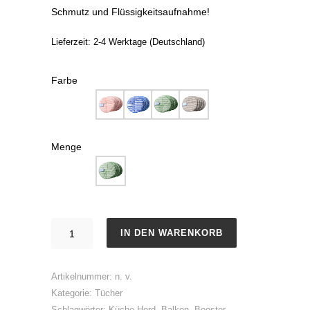
Schmutz und Flüssigkeitsaufnahme!
Lieferzeit:
2-4 Werktage (Deutschland)
Farbe
Menge
Booster
IN DEN WARENKORB
Premium
Bambus
Artikelnummer:
n. v.
Supreme
Kategorie:
Tücher
Menge
Schlagwörter:
Küche Herd
,
Balkon
,
Booster