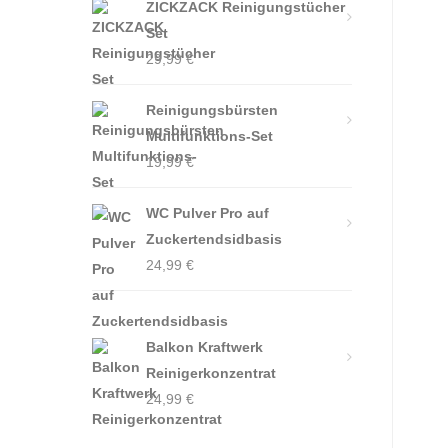
ZICKZACK Reinigungstücher
Set
29,99
€
Reinigungsbürsten
Multifunktions-Set
19,99
€
WC Pulver Pro auf
Zuckertendsidbasis
24,99
€
Balkon Kraftwerk
Reinigerkonzentrat
24,99
€