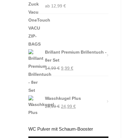
ab
12,99
€
Brillant Premium Brillentuch -
8er Set
Ursprünglicher
Aktueller
14,99
€
9,99
€
Preis
Preis
war:
ist:
14,99 €
9,99 €.
Waschkugel Plus
Ursprünglicher
Aktueller
25,99
€
24,99
€
Preis
Preis
war:
ist:
WC Pulver mit Schaum-Booster
25,99 €
24,99 €.