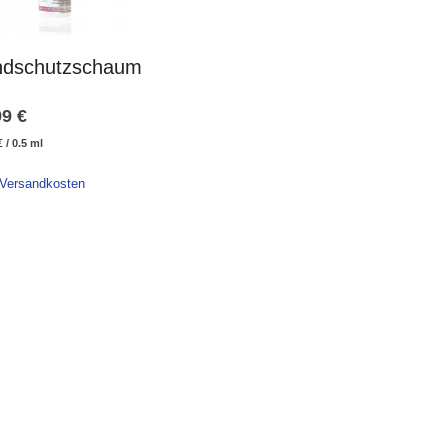
dschutzschaum
99
€
€
/
0.5
ml
 Versandkosten