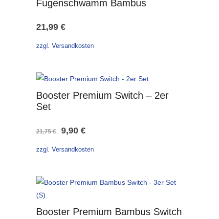
Fugenschwamm Bambus
21,99
€
zzgl. Versandkosten
Booster Premium Switch – 2er
Set
Ursprünglicher
Aktueller
9,90
€
21,75
€
Preis
Preis
zzgl. Versandkosten
war:
ist:
21,75 €
9,90 €.
Booster Premium Bambus Switch