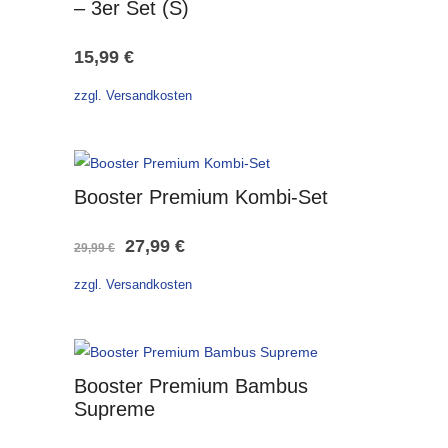
– 3er Set (S)
15,99
€
zzgl. Versandkosten
Booster Premium Kombi-Set
Ursprünglicher
Aktueller
27,99
€
29,99
€
Preis
Preis
zzgl. Versandkosten
war:
ist:
29,99 €
27,99 €.
Booster Premium Bambus
Supreme