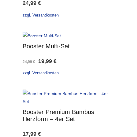
24,99
€
zzgl. Versandkosten
Booster Multi-Set
Ursprünglicher
Aktueller
19,99
€
24,99
€
Preis
Preis
zzgl. Versandkosten
war:
ist:
24,99 €
19,99 €.
Booster Premium Bambus
Herzform – 4er Set
17,99
€