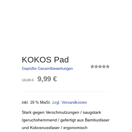
KOKOS Pad
Geprüfte Gesamtbewertungen
3
Bewertet
Ursprünglicher
Aktueller
mit
5.00
9,99
€
19,99
€
von 5,
basierend
auf
Preis
Preis
Kundenbewertungen
inkl. 19 % MwSt.
zzgl. Versandkosten
war:
ist:
Stark gegen Verschmutzungen / saugstark
19,99 €
9,99 €.
/geruchshemmend / gefertigt aus Bambusfaser
und Kokosnussfaser / ergonomisch