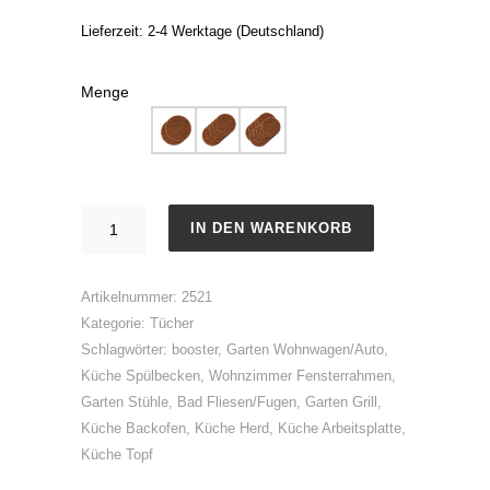
Lieferzeit:
2-4 Werktage (Deutschland)
Menge
KOKOS
IN DEN WARENKORB
Pad
Menge
Artikelnummer:
2521
Kategorie:
Tücher
Schlagwörter:
booster
,
Garten Wohnwagen/Auto
,
Küche Spülbecken
,
Wohnzimmer Fensterrahmen
,
Garten Stühle
,
Bad Fliesen/Fugen
,
Garten Grill
,
Küche Backofen
,
Küche Herd
,
Küche Arbeitsplatte
,
Küche Topf