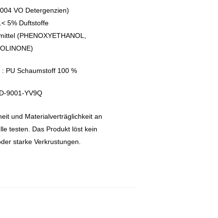
2004 VO Detergenzien)
.< 5% Duftstoffe
smittel (PHENOXYETHANOL,
OLINONE)
: PU Schaumstoff 100 %
VD-9001-YV9Q
it und Materialverträglichkeit an
elle testen. Das Produkt löst kein
der starke Verkrustungen.