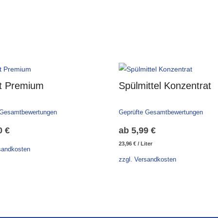
nt Premium
Spülmittel Konzentrat
 Gesamtbewertungen
Geprüfte Gesamtbewertungen
0
€
ab
5,99
€
23,96
€
/
Liter
sandkosten
zzgl. Versandkosten