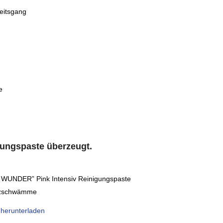
beitsgang
e
gungspaste überzeugt.
WUNDER” Pink Intensiv Reinigungspaste
erzschwämme
 herunterladen