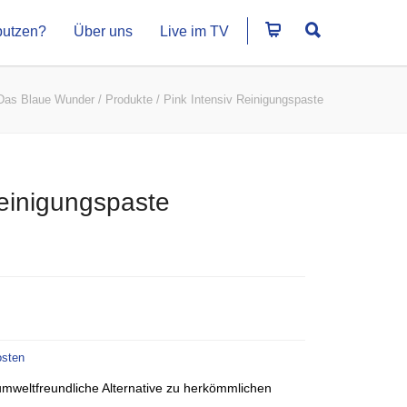
putzen?
Über uns
Live im TV
Das Blaue Wunder
/
Produkte
/
Pink Intensiv Reinigungspaste
Reinigungspaste
osten
umweltfreundliche Alternative zu herkömmlichen