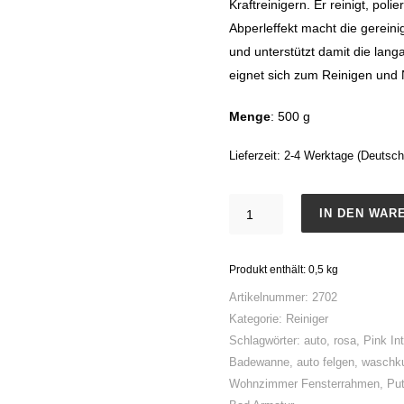
Kraftreinigern. Er reinigt, pol
Abperleffekt macht die gerei
und unterstützt damit die la
eignet sich zum Reinigen und
Menge
: 500 g
Lieferzeit:
2-4 Werktage (Deutsch
Pink
IN DEN WAR
Intensiv
Reinigungspaste
Produkt enthält: 0,5
kg
Menge
Artikelnummer:
2702
Kategorie:
Reiniger
Schlagwörter:
auto
,
rosa
,
Pink In
Badewanne
,
auto felgen
,
waschku
Wohnzimmer Fensterrahmen
,
Put