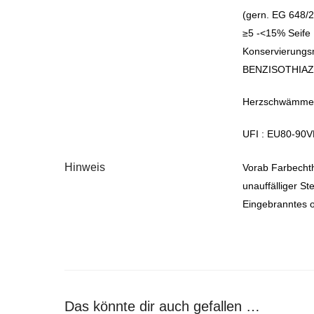
(gern. EG 648/
≥5 -<15% Seife 
Konservierung
BENZISOTHIAZ
Herzschwämme 
UFI : EU80-90
Hinweis
Vorab Farbechthe
unauffälliger St
Eingebranntes o
Das könnte dir auch gefallen …