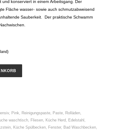
iert und konserviert in einem Arbeitsgang. Der
nigte Fläche wasser- sowie auch schmutzabweisend
nganhaltende Sauberkeit. Der praktische Schwamm
 Nachwischen.
land)
ENKORB
tensiv
,
Pink
,
Reinigungspaste
,
Paste
,
Rolläden
,
che waschtisch
,
Fliesen
,
Küche Herd
,
Edelstahl
,
zstein
,
Küche Spülbecken
,
Fenster
,
Bad Waschbecken
,