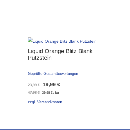
Liquid Orange Blitz Blank
Putzstein
Geprüfte Gesamtbewertungen
Ursprünglicher
Aktueller
19,99
€
23,99
€
47,98
€
39,98
€
/
kg
Preis
Preis
zzgl. Versandkosten
war:
ist:
23,99 €
19,99 €.