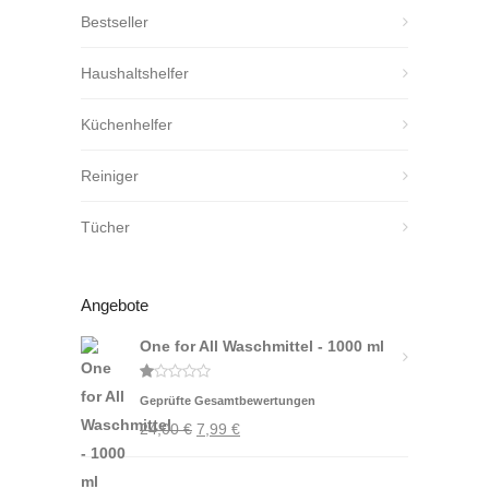
Bestseller
Haushaltshelfer
Küchenhelfer
Reiniger
Tücher
Angebote
One for All Waschmittel - 1000 ml
Bewertet
Geprüfte Gesamtbewertungen
mit
1.00
Ursprünglicher
Aktueller
24,00
€
7,99
€
von
5
Preis
Preis
war:
ist: