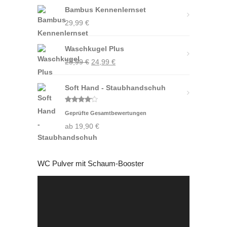
Bambus Kennenlernset
24,00 €
7,99 €.
29,99
€
Waschkugel Plus
Ursprünglicher
Aktueller
25,99
€
24,99
€
Preis
Preis
Soft Hand - Staubhandschuh
war:
ist:
25,99 €
24,99 €.
Bewertet
Geprüfte Gesamtbewertungen
mit
4.00
von 5
ab
19,90
€
WC Pulver mit Schaum-Booster
Video-
Player