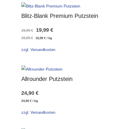
Blitz-Blank Premium Putzstein
Ursprünglicher
Aktueller
19,99
€
29,99
€
Ursprünglicher
Aktueller
29,99
€
19,99
€
/
kg
Preis
Preis
Preis
Preis
war:
ist:
war:
ist:
zzgl. Versandkosten
29,99 €
19,99 €.
29,99 €
19,99 €.
Allrounder Putzstein
24,90
€
24,90
€
/
kg
zzgl. Versandkosten