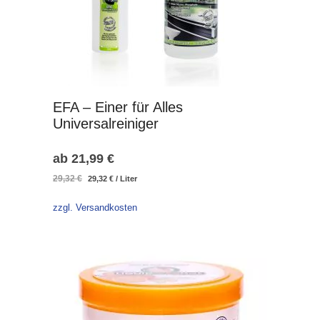
EFA – Einer für Alles
Universalreiniger
ab
21,99
€
Ursprünglicher
Aktueller
29,32
€
29,32
€
/
Liter
Preis
Preis
war:
ist:
zzgl. Versandkosten
29,32 €
29,32 €.