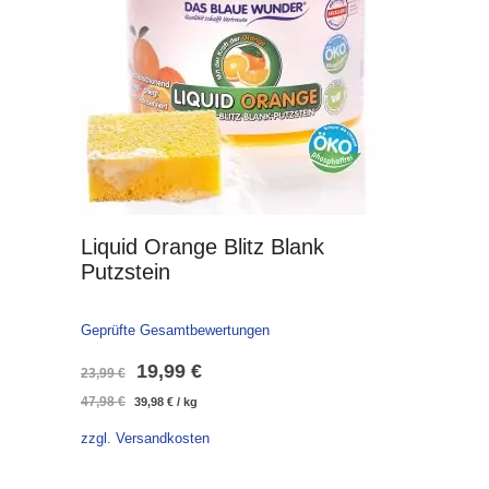
Liquid Orange Blitz Blank
Putzstein
Geprüfte Gesamtbewertungen
Ursprünglicher
Aktueller
19,99
€
23,99
€
47,98
€
39,98
€
/
kg
Preis
Preis
zzgl. Versandkosten
war:
ist:
23,99 €
19,99 €.