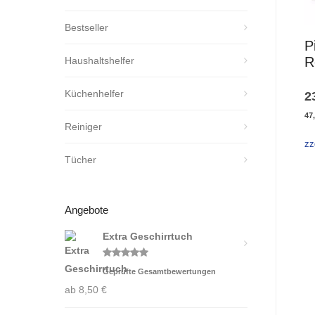
Bestseller
P
R
Haushaltshelfer
Küchenhelfer
2
47
Reiniger
zz
Tücher
Angebote
Extra Geschirrtuch
Bewertet
Geprüfte Gesamtbewertungen
mit
5.00
von 5
ab
8,50
€