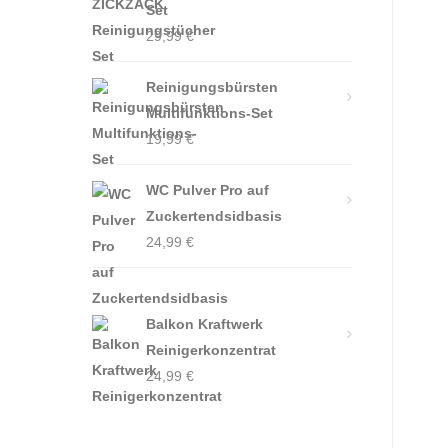
Set
29,99
€
Reinigungsbürsten
Multifunktions-Set
19,99
€
WC Pulver Pro auf
Zuckertendsidbasis
24,99
€
Balkon Kraftwerk
Reinigerkonzentrat
24,99
€