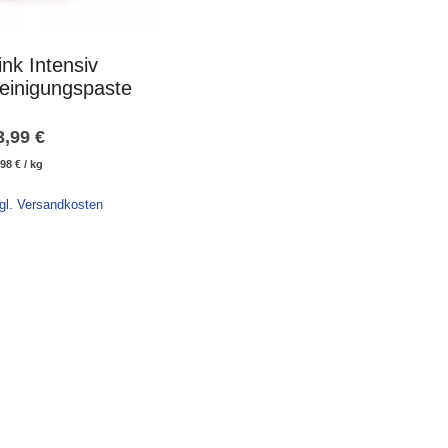
ink Intensiv
einigungspaste
3,99
€
,98
€
/
kg
gl. Versandkosten