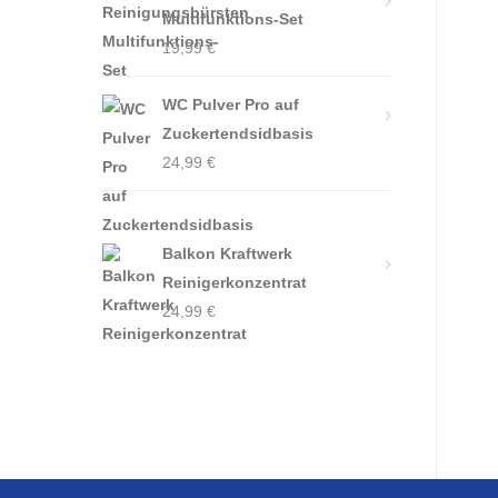
Multifunktions-Set
19,99
€
WC Pulver Pro auf
Zuckertendsidbasis
24,99
€
Balkon Kraftwerk
Reinigerkonzentrat
24,99
€