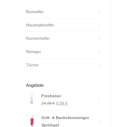
Bestseller
Haushaltshelfer
Küchenhelfer
Reiniger
Tücher
Angebote
Freshener
Ursprünglicher
Aktueller
24,99
€
9,99
€
Preis
Preis
Grill- & Backofenreiniger
war:
ist:
Sprühgel
24,99 €
9,99 €.