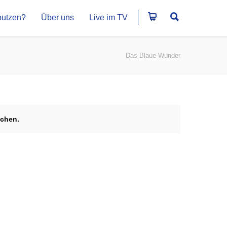
putzen?
Über uns
Live im TV
Das Blaue Wunder
echen.