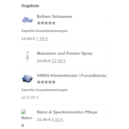
Angebote
Brillant Schwamm
Bewertet
Geprüfte Gesamtbewertungen
mit
5.00
von 5
Ursprünglicher
Aktueller
14,99
€
7,99
€
Preis
Preis
war:
Matratzen und Polster Spray
ist:
Ursprünglicher
Aktueller
14,99 €
24,90
7,99 €.
€
22,99
€
Preis
Preis
VARIO-Kleiderbürste / Fusselbürste
war:
ist:
24,90 €
22,99 €.
Bewertet
Geprüfte Gesamtbewertungen
mit
5.00
von 5
ab
8,99
€
Natur-& Specksteinofen Pflege
Ursprünglicher
Aktueller
21,99
€
6,50
€
Preis
Preis