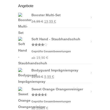
Angebote
Booster Multi-Set
Ursprünglicher
Aktueller
24,99
€
19,99
€
Preis
Preis
war:
ist:
Soft Hand - Staubhandschuh
24,99 €
19,99 €.
Bewertet
Geprüfte Gesamtbewertungen
mit
4.00
von 5
ab
19,90
€
Bodyguard Imprägnierspray
Ursprünglicher
Aktueller
19,99
€
9,99
€
Preis
Preis
Sweet Orange Orangenreiniger
war:
ist:
19,99 €
9,99 €.
Bewertet
Geprüfte Gesamtbewertungen
mit
4.50
von 5
ab
20,99
€