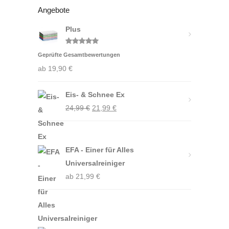
Angebote
Plus
Bewertet
Geprüfte Gesamtbewertungen
mit
5.00
von 5
ab
19,90
€
Eis- & Schnee Ex
Ursprünglicher
Aktueller
24,99
€
21,99
€
Preis
Preis
war:
ist:
24,99 €
21,99 €.
EFA - Einer für Alles
Universalreiniger
ab
21,99
€