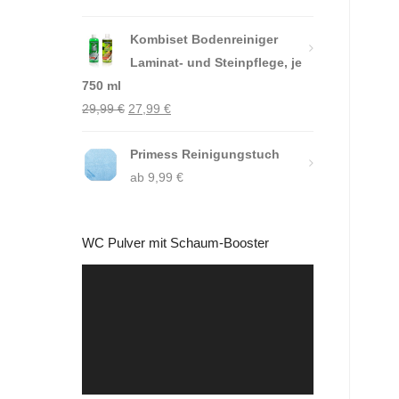
Kombiset Bodenreiniger
Laminat- und Steinpflege, je
750 ml
Ursprünglicher
Aktueller
29,99
€
27,99
€
Preis
Preis
war:
Primess Reinigungstuch
ist:
29,99 €
ab
9,99
27,99 €.
€
WC Pulver mit Schaum-Booster
Video-
Player