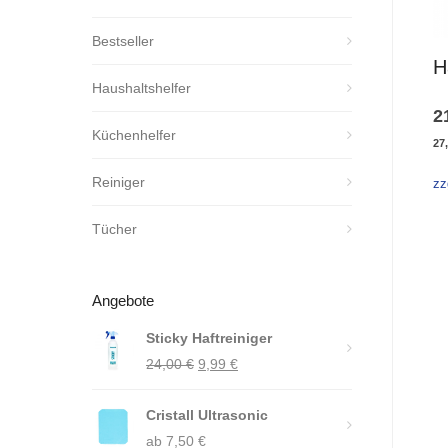
Bestseller
H
Haushaltshelfer
2
Küchenhelfer
27
Reiniger
zz
Tücher
Angebote
Sticky Haftreiniger
Ursprünglicher
Aktueller
24,00
€
9,99
€
Preis
Preis
Cristall Ultrasonic
war:
ist:
ab
7,50
24,00 €
€
9,99 €.