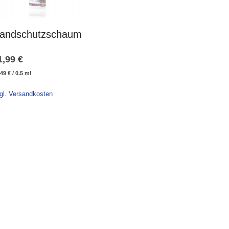
andschutzschaum
1,99
€
,49
€
/
0.5
ml
gl. Versandkosten