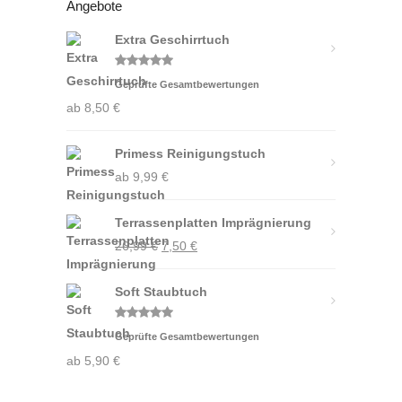
Angebote
Extra Geschirrtuch
Bewertet
Geprüfte Gesamtbewertungen
mit
5.00
von 5
ab
8,50
€
Primess Reinigungstuch
ab
9,99
€
Terrassenplatten Imprägnierung
Ursprünglicher
Aktueller
26,99
€
7,50
€
Preis
Preis
Soft Staubtuch
war:
ist:
26,99 €
7,50 €.
Bewertet
Geprüfte Gesamtbewertungen
mit
5.00
von 5
ab
5,90
€