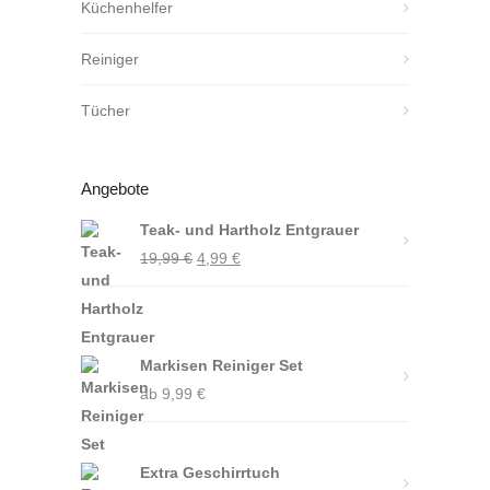
Küchenhelfer
Reiniger
Tücher
Angebote
Teak- und Hartholz Entgrauer
Ursprünglicher
Aktueller
19,99
€
4,99
€
Preis
Preis
war:
ist:
19,99 €
4,99 €.
Markisen Reiniger Set
ab
9,99
€
Extra Geschirrtuch