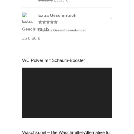
34,99
€
29,99
€
Preis
Preis
Extra Geschirrtuch
war:
ist:
34,99 €
29,99 €.
Bewertet
Geprüfte Gesamtbewertungen
mit
5.00
von 5
ab
8,50
€
WC Pulver mit Schaum-Booster
Video-
Player
Waschkugel – Die Waschmittel-Alternative für