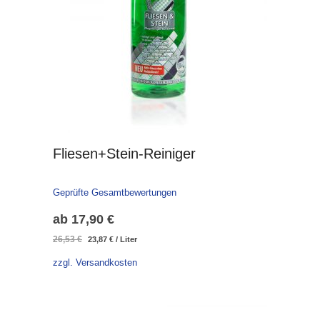
Fliesen+Stein-Reiniger
Geprüfte Gesamtbewertungen
ab
17,90
€
Ursprünglicher
Aktueller
26,53
€
23,87
€
/
Liter
Preis
Preis
zzgl. Versandkosten
war:
ist:
26,53 €
23,87 €.