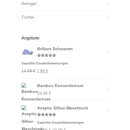
Reiniger
Tücher
Angebote
Brillant Schwamm
Bewertet
Geprüfte Gesamtbewertungen
mit
5.00
von 5
Ursprünglicher
Aktueller
14,99
€
7,99
€
Preis
Preis
war:
Bambus Kennenlernset
ist:
14,99 €
29,99
7,99 €.
€
Aseptic Silber-Waschtuch
Bewertet
Geprüfte Gesamtbewertungen
mit
5.00
von 5
Ursprünglicher
Aktueller