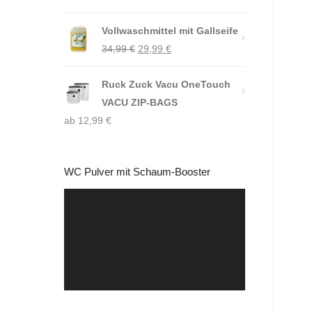
Vollwaschmittel mit Gallseife
Ursprünglicher
Aktueller
34,99
€
29,99
€
Preis
Preis
Ruck Zuck Vacu OneTouch
war:
ist:
VACU ZIP-BAGS
34,99 €
29,99 €.
ab
12,99
€
WC Pulver mit Schaum-Booster
Video-
Player