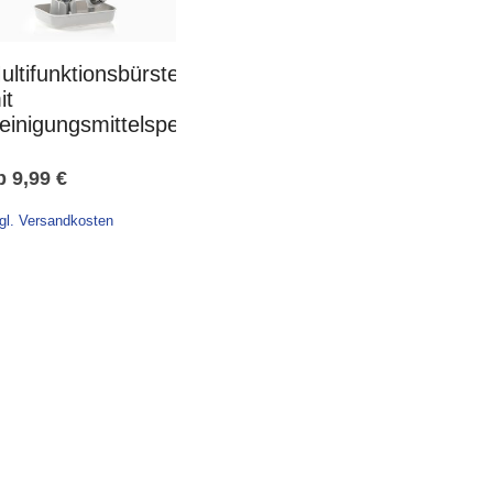
ultifunktionsbürste
it
einigungsmittelspender
b
9,99
€
gl. Versandkosten