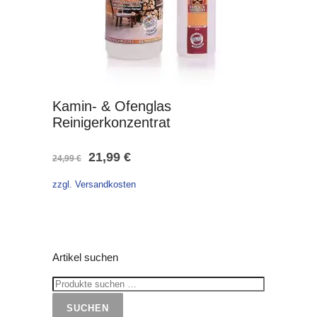
Kamin- & Ofenglas
Reinigerkonzentrat
Ursprünglicher
Aktueller
21,99
€
24,99
€
Preis
Preis
zzgl. Versandkosten
war:
ist:
24,99 €
21,99 €.
Artikel suchen
SUCHEN