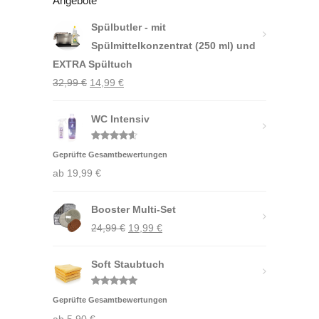
Angebote
Spülbutler - mit
Spülmittelkonzentrat (250 ml) und
EXTRA Spültuch
Ursprünglicher
Aktueller
32,99
€
14,99
€
Preis
Preis
war:
WC Intensiv
ist:
32,99 €
14,99 €.
Bewertet
Geprüfte Gesamtbewertungen
mit
4.50
von 5
ab
19,99
€
Booster Multi-Set
Ursprünglicher
Aktueller
24,99
€
19,99
€
Preis
Preis
Soft Staubtuch
war:
ist:
24,99 €
19,99 €.
Bewertet
Geprüfte Gesamtbewertungen
mit
5.00
von 5
ab
5,90
€