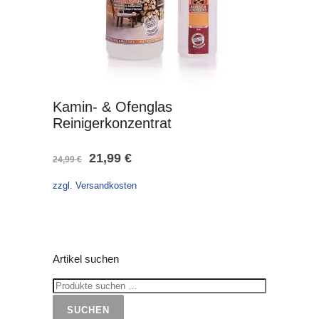
Kamin- & Ofenglas
Reinigerkonzentrat
Ursprünglicher
Aktueller
21,99
€
24,99
€
Preis
Preis
zzgl. Versandkosten
war:
ist:
24,99 €
21,99 €.
Artikel suchen
SUCHEN