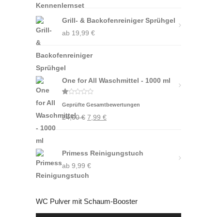
Grill- & Backofenreiniger Sprühgel
ab
19,99
€
One for All Waschmittel - 1000 ml
Bewertet
Geprüfte Gesamtbewertungen
mit
1.00
Ursprünglicher
Aktueller
24,00
€
7,99
€
von
5
Preis
Preis
war:
ist:
Primess Reinigungstuch
24,00 €
7,99 €.
ab
9,99
€
WC Pulver mit Schaum-Booster