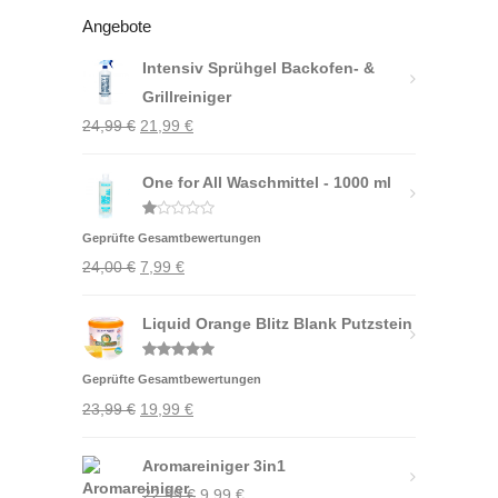
Angebote
Intensiv Sprühgel Backofen- &
Grillreiniger
Ursprünglicher
Aktueller
24,99
€
21,99
€
Preis
Preis
war:
One for All Waschmittel - 1000 ml
ist:
24,99 €
21,99 €.
Bewertet
Geprüfte Gesamtbewertungen
mit
1.00
Ursprünglicher
Aktueller
24,00
€
7,99
€
von
5
Preis
Preis
war:
Liquid Orange Blitz Blank Putzstein
ist:
24,00 €
7,99 €.
Bewertet
Geprüfte Gesamtbewertungen
mit
5.00
von 5
Ursprünglicher
Aktueller
23,99
€
19,99
€
Preis
Preis
war:
Aromareiniger 3in1
ist:
Ursprünglicher
Aktueller
23,99 €
22,99
€
19,99 €.
9,99
€