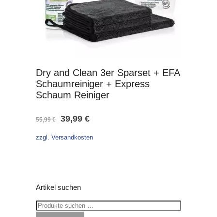
Dry and Clean 3er Sparset + EFA
Schaumreiniger + Express
Schaum Reiniger
Ursprünglicher
Aktueller
39,99
€
55,99
€
Preis
Preis
zzgl. Versandkosten
war:
ist:
55,99 €
39,99 €.
Artikel suchen