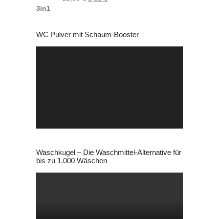
Preis
Preis
war:
ist:
WC Pulver mit Schaum-Booster
22,99 €
9,99 €.
Video-
Player
Waschkugel – Die Waschmittel-Alternative für
bis zu 1.000 Wäschen