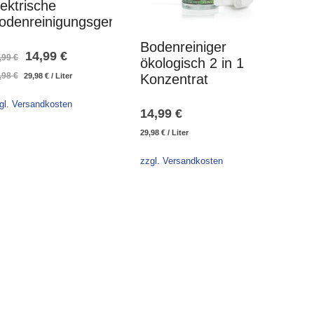
lektrische
odenreinigungsgeräte
Bodenreiniger
Ursprünglicher
Aktueller
14,99
€
,99
€
ökologisch 2 in 1
,98
€
Konzentrat
29,98
€
/
Liter
Preis
Preis
war:
ist:
gl. Versandkosten
14,99
€
19,99 €
14,99 €.
29,98
€
/
Liter
zzgl. Versandkosten