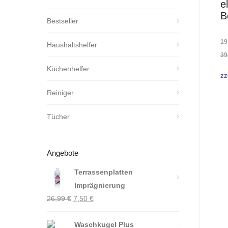
e
B
Bestseller
19
Haushaltshelfer
39
Küchenhelfer
zz
Reiniger
Tücher
Angebote
Terrassenplatten
Imprägnierung
Ursprünglicher
Aktueller
26,99
€
7,50
€
Preis
Preis
war:
Waschkugel Plus
ist: