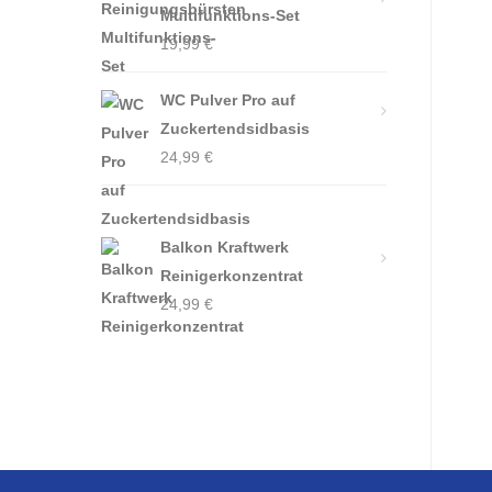
Multifunktions-Set
19,99
€
WC Pulver Pro auf
Zuckertendsidbasis
24,99
€
Balkon Kraftwerk
Reinigerkonzentrat
24,99
€