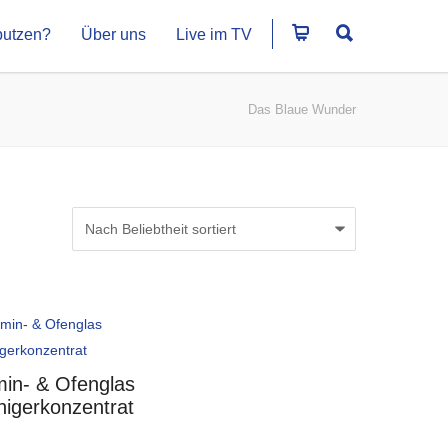
putzen?
Über uns
Live im TV
Das Blaue Wunder
in- & Ofenglas
nigerkonzentrat