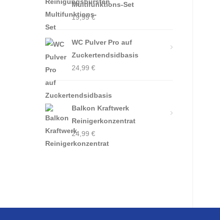
Multifunktions-Set
19,99
€
WC Pulver Pro auf
Zuckertendsidbasis
24,99
€
Balkon Kraftwerk
Reinigerkonzentrat
24,99
€