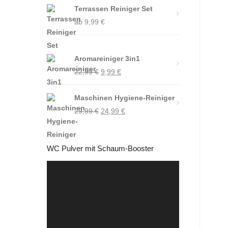
Terrassen Reiniger Set
ab
9,99
€
Aromareiniger 3in1
Ursprünglicher
Aktueller
22,99
€
9,99
€
Preis
Preis
Maschinen Hygiene-Reiniger
war:
ist:
Ursprünglicher
Aktueller
29,99
€
22,99 €
24,99
9,99 €.
€
Preis
Preis
war:
ist:
WC Pulver mit Schaum-Booster
29,99 €
24,99 €.
Video-
Player