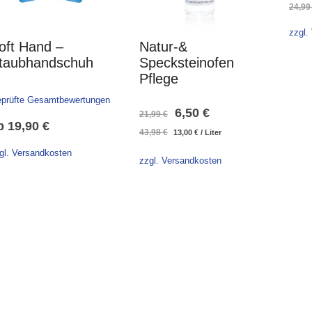
24,9
zzgl.
oft Hand –
Natur-&
taubhandschuh
Specksteinofen
Pflege
prüfte Gesamtbewertungen
Ursprünglicher
Aktueller
6,50
€
21,99
€
b
19,90
€
43,98
€
13,00
€
/
Liter
Preis
Preis
gl. Versandkosten
war:
ist:
zzgl. Versandkosten
21,99 €
6,50 €.