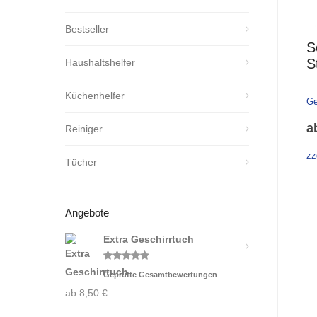
Bestseller
S
S
Haushaltshelfer
Küchenhelfer
Ge
a
Reiniger
zz
Tücher
Angebote
Extra Geschirrtuch
Bewertet
Geprüfte Gesamtbewertungen
mit
5.00
von 5
ab
8,50
€