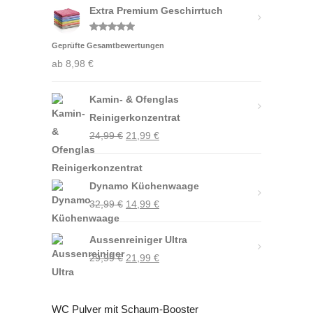
Extra Premium Geschirrtuch
Bewertet
Geprüfte Gesamtbewertungen
mit
4.88
von 5
ab
8,98
€
Kamin- & Ofenglas
Reinigerkonzentrat
Ursprünglicher
Aktueller
24,99
€
21,99
€
Preis
Preis
war:
ist:
Dynamo Küchenwaage
24,99 €
21,99 €.
Ursprünglicher
Aktueller
32,99
€
14,99
€
Preis
Preis
Aussenreiniger Ultra
war:
ist:
Ursprünglicher
Aktueller
29,99
€
32,99 €
21,99
€
14,99 €.
Preis
Preis
war:
ist:
WC Pulver mit Schaum-Booster
29,99 €
21,99 €.