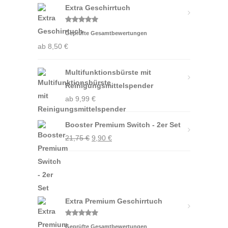
Extra Geschirrtuch
Bewertet
Geprüfte Gesamtbewertungen
mit
5.00
von 5
ab
8,50
€
Multifunktionsbürste mit
Reinigungsmittelspender
ab
9,99
€
Booster Premium Switch - 2er Set
Ursprünglicher
Aktueller
21,75
€
9,90
€
Preis
Preis
war:
ist:
21,75 €
9,90 €.
Extra Premium Geschirrtuch
Bewertet
Geprüfte Gesamtbewertungen