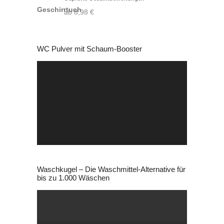
mit
4.88
von 5
ab
8,98
€
WC Pulver mit Schaum-Booster
Video-
Player
Waschkugel – Die Waschmittel-Alternative für
bis zu 1.000 Wäschen