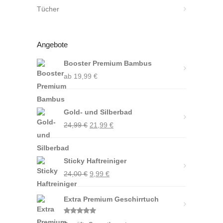
Tücher
Angebote
Booster Premium Bambus
ab
19,99
€
Gold- und Silberbad
Ursprünglicher
Aktueller
24,99
€
21,99
€
Preis
Preis
war:
ist:
Sticky Haftreiniger
24,99 €
21,99 €.
Ursprünglicher
Aktueller
24,00
€
9,99
€
Preis
Preis
Extra Premium Geschirrtuch
war:
ist:
24,00 €
9,99 €.
Bewertet