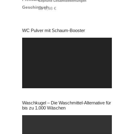
Geprüfte Gesamtbewertungen
mit
4.88
von 5
ab
8,98
€
WC Pulver mit Schaum-Booster
Video-
Player
Waschkugel – Die Waschmittel-Alternative für
bis zu 1.000 Wäschen