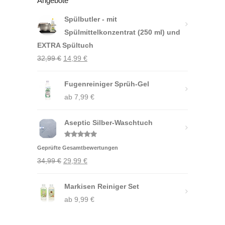
Angebote
Spülbutler - mit
Spülmittelkonzentrat (250 ml) und
EXTRA Spültuch
Ursprünglicher
Aktueller
32,99
€
14,99
€
Preis
Preis
war:
Fugenreiniger Sprüh-Gel
ist:
32,99 €
ab
7,99
14,99 €.
€
Aseptic Silber-Waschtuch
Bewertet
Geprüfte Gesamtbewertungen
mit
5.00
von 5
Ursprünglicher
Aktueller
34,99
€
29,99
€
Preis
Preis
war:
Markisen Reiniger Set
ist:
34,99 €
ab
9,99
29,99 €.
€