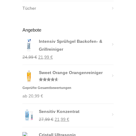
Tücher
Angebote
Intensiv Sprühgel Backofen- &
Grillreiniger
Ursprünglicher
Aktueller
24,99
€
21,99
€
Preis
Preis
war:
Sweet Orange Orangenreiniger
ist:
24,99 €
21,99 €.
Bewertet
Geprüfte Gesamtbewertungen
mit
4.50
von 5
ab
20,99
€
Sensitiv Konzentrat
Ursprünglicher
Aktueller
27,99
€
21,99
€
Preis
Preis
Cristall Ultrasonic
war:
ist: