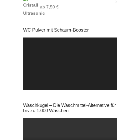
ab
7,50
27,99 €
€
21,99 €.
WC Pulver mit Schaum-Booster
Video-
Player
Waschkugel – Die Waschmittel-Alternative für
bis zu 1.000 Wäschen