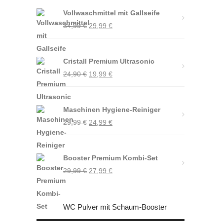
Vollwaschmittel mit Gallseife
Ursprünglicher
Aktueller
34,99
€
29,99
€
Preis
Preis
war:
ist:
Cristall Premium Ultrasonic
34,99 €
29,99 €.
Ursprünglicher
Aktueller
24,90
€
19,99
€
Preis
Preis
war:
ist:
Maschinen Hygiene-Reiniger
24,90 €
19,99 €.
Ursprünglicher
Aktueller
29,99
€
24,99
€
Preis
Preis
war:
ist:
Booster Premium Kombi-Set
29,99 €
24,99 €.
Ursprünglicher
Aktueller
29,99
€
27,99
€
Preis
Preis
war:
ist:
WC Pulver mit Schaum-Booster
29,99 €
27,99 €.