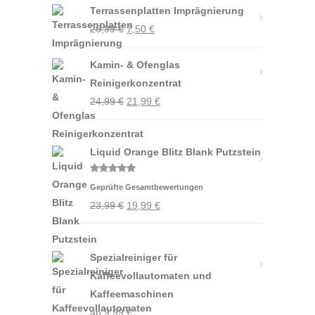
Terrassenplatten Imprägnierung
Ursprünglicher
Aktueller
26,99
€
7,50
€
Preis
Preis
Kamin- & Ofenglas
war:
ist:
Reinigerkonzentrat
26,99 €
7,50 €.
Ursprünglicher
Aktueller
24,99
€
21,99
€
Preis
Preis
war:
ist:
Liquid Orange Blitz Blank Putzstein
24,99 €
21,99 €.
Bewertet
Geprüfte Gesamtbewertungen
mit
5.00
von 5
Ursprünglicher
Aktueller
23,99
€
19,99
€
Preis
Preis
war:
ist:
Spezialreiniger für
23,99 €
19,99 €.
Kaffeevollautomaten und
Kaffeemaschinen
ab
9,99
€