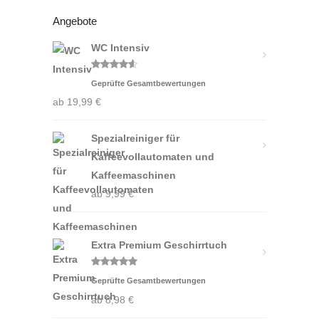
Angebote
WC Intensiv
Bewertet
Geprüfte Gesamtbewertungen
mit
4.50
von 5
ab
19,99
€
Spezialreiniger für
Kaffeevollautomaten und
Kaffeemaschinen
ab
9,99
€
Extra Premium Geschirrtuch
Bewertet
Geprüfte Gesamtbewertungen
mit
4.88
von 5
ab
8,98
€