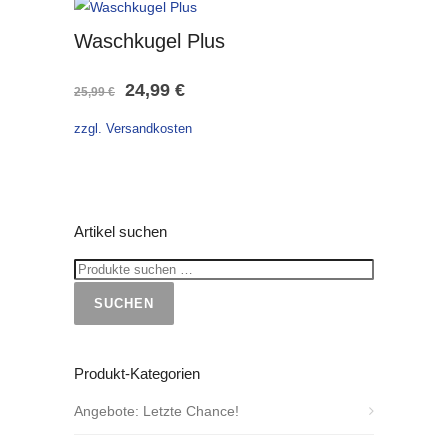
Waschkugel Plus
Ursprünglicher
Aktueller
24,99
€
25,99
€
Preis
Preis
zzgl. Versandkosten
war:
ist:
25,99 €
24,99 €.
Artikel suchen
SUCHEN
Produkt-Kategorien
Angebote: Letzte Chance!