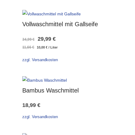
Vollwaschmittel mit Gallseife
Ursprünglicher
Aktueller
29,99
€
34,99
€
11,66
€
10,00
€
/
Liter
Preis
Preis
war:
ist:
zzgl. Versandkosten
34,99 €
29,99 €.
Bambus Waschmittel
18,99
€
zzgl. Versandkosten