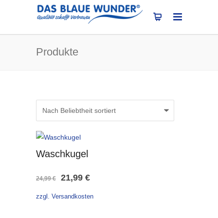
Produkte
Waschkugel
Ursprünglicher
Aktueller
21,99
€
24,99
€
Preis
Preis
zzgl. Versandkosten
war:
ist: