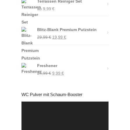
Terrassen Reiniger Set
ab
9,99
€
Blitz-Blank Premium Putzstein
Ursprünglicher
Aktueller
29,99
€
19,99
€
Preis
Preis
war:
ist:
29,99 €
19,99 €.
Freshener
Ursprünglicher
Aktueller
24,99
€
9,99
€
Preis
Preis
war:
ist:
WC Pulver mit Schaum-Booster
24,99 €
9,99 €.
Video-
Player