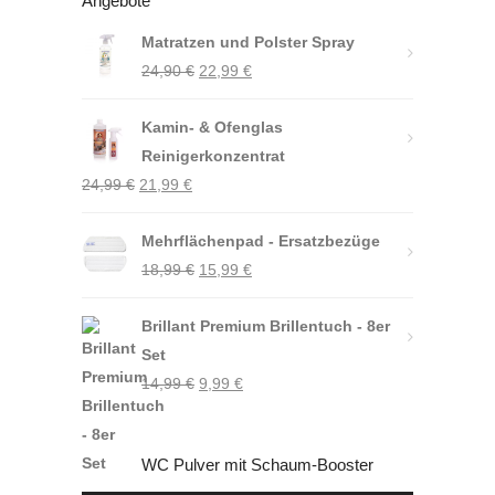
Angebote
Matratzen und Polster Spray
Ursprünglicher
Aktueller
24,90
€
22,99
€
Preis
Preis
Kamin- & Ofenglas
war:
ist:
Reinigerkonzentrat
24,90 €
22,99 €.
Ursprünglicher
Aktueller
24,99
€
21,99
€
Preis
Preis
war:
Mehrflächenpad - Ersatzbezüge
ist:
Ursprünglicher
Aktueller
24,99 €
18,99
€
21,99 €.
15,99
€
Preis
Preis
Brillant Premium Brillentuch - 8er
war:
ist:
Set
18,99 €
15,99 €.
Ursprünglicher
Aktueller
14,99
€
9,99
€
Preis
Preis
war:
ist:
WC Pulver mit Schaum-Booster
14,99 €
9,99 €.