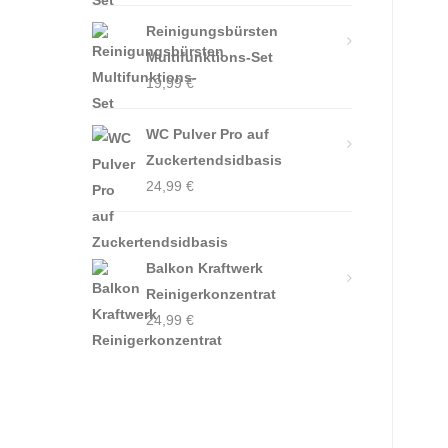
Reinigungsbürsten
Multifunktions-Set
19,99
€
WC Pulver Pro auf
Zuckertendsidbasis
24,99
€
Balkon Kraftwerk
Reinigerkonzentrat
24,99
€