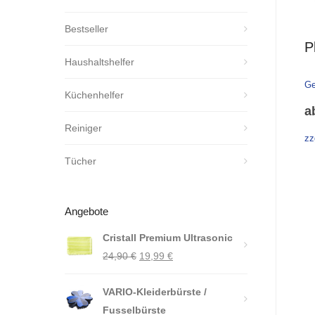
Bestseller
P
Haushaltshelfer
Ge
Küchenhelfer
a
Reiniger
zz
Tücher
Angebote
Cristall Premium Ultrasonic
Ursprünglicher
Aktueller
24,90
€
19,99
€
Preis
Preis
VARIO-Kleiderbürste /
war:
ist:
Fusselbürste
24,90 €
19,99 €.