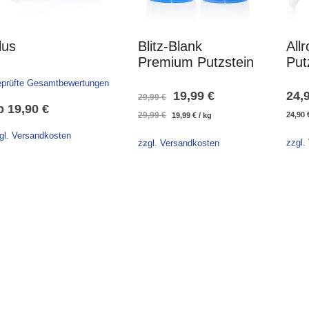
lus
Blitz-Blank
All
Premium Putzstein
Put
prüfte Gesamtbewertungen
Ursprünglicher
Aktueller
19,99
€
24,
29,99
€
b
19,90
€
Ursprünglicher
Aktueller
29,99
€
24,90
19,99
€
/
kg
Preis
Preis
Preis
Preis
gl. Versandkosten
war:
ist:
zzgl.
war:
ist:
zzgl. Versandkosten
29,99 €
19,99 €.
29,99 €
19,99 €.