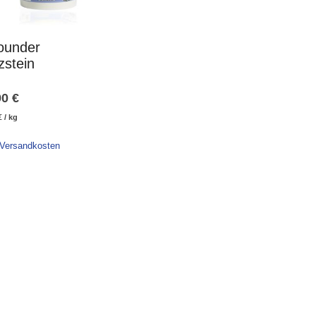
rounder
zstein
90
€
€
/
kg
 Versandkosten