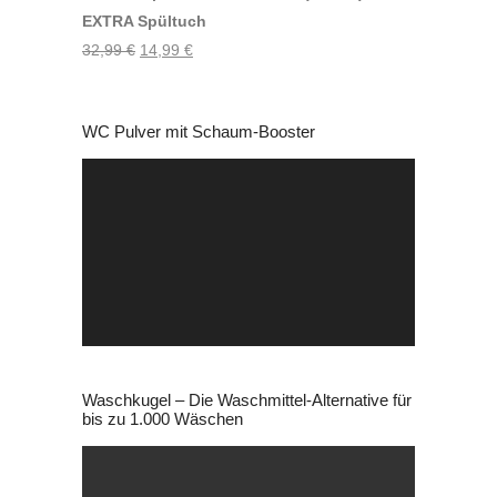
EXTRA Spültuch
Ursprünglicher
Aktueller
32,99
€
14,99
€
Preis
Preis
war:
ist:
WC Pulver mit Schaum-Booster
32,99 €
14,99 €.
Video-
Player
Waschkugel – Die Waschmittel-Alternative für
bis zu 1.000 Wäschen