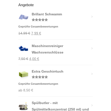
Angebote
Brillant Schwamm
Bewertet
Geprüfte Gesamtbewertungen
mit
5.00
von 5
Ursprünglicher
Aktueller
14,99
€
7,99
€
Preis
Preis
war:
Maschinenreiniger
ist:
14,99 €
Wachsverschlüsse
7,99 €.
Ursprünglicher
Aktueller
7,50
€
4,00
€
Preis
Preis
war:
Extra Geschirrtuch
ist:
7,50 €
4,00 €.
Bewertet
Geprüfte Gesamtbewertungen
mit
5.00
von 5
ab
8,50
€
Spülbutler - mit
Spülmittelkonzentrat (250 ml) und