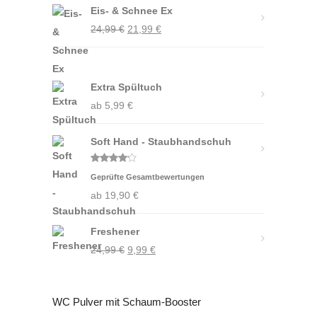
Eis- & Schnee Ex
Ursprünglicher
Aktueller
24,99
€
21,99
€
Preis
Preis
war:
ist:
24,99 €
21,99 €.
Extra Spültuch
ab
5,99
€
Soft Hand - Staubhandschuh
Bewertet
Geprüfte Gesamtbewertungen
mit
4.00
von 5
ab
19,90
€
Freshener
Ursprünglicher
Aktueller
24,99
€
9,99
€
Preis
Preis
war:
ist:
WC Pulver mit Schaum-Booster
24,99 €
9,99 €.