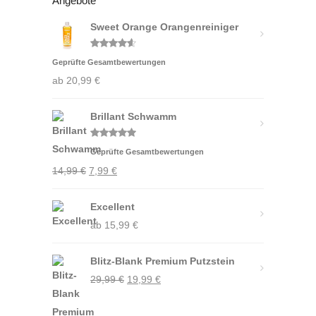
Angebote
Sweet Orange Orangenreiniger
Bewertet
Geprüfte Gesamtbewertungen
mit
4.50
von 5
ab
20,99
€
Brillant Schwamm
Bewertet
Geprüfte Gesamtbewertungen
mit
5.00
von 5
Ursprünglicher
Aktueller
14,99
€
7,99
€
Preis
Preis
war:
Excellent
ist:
14,99 €
ab
15,99
7,99 €.
€
Blitz-Blank Premium Putzstein
Ursprünglicher
Aktueller
29,99
€
19,99
€
Preis
Preis
war:
ist: