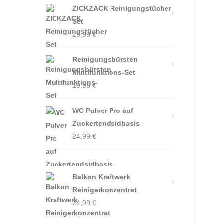
ZICKZACK Reinigungstücher
Set
29,99
€
Reinigungsbürsten
Multifunktions-Set
19,99
€
WC Pulver Pro auf
Zuckertendsidbasis
24,99
€
Balkon Kraftwerk
Reinigerkonzentrat
24,99
€