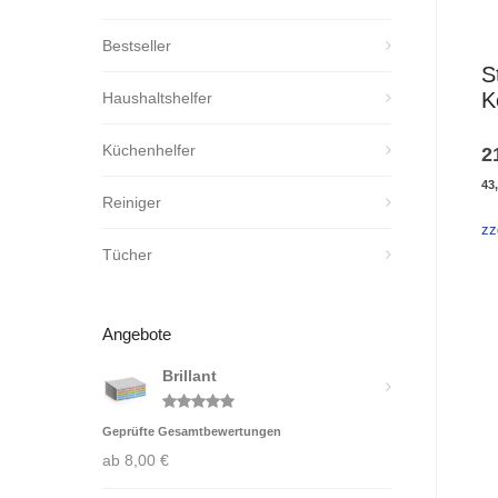
Bestseller
S
K
Haushaltshelfer
Küchenhelfer
2
43
Reiniger
zz
Tücher
Angebote
Brillant
Bewertet
Geprüfte Gesamtbewertungen
mit
5.00
von 5
ab
8,00
€