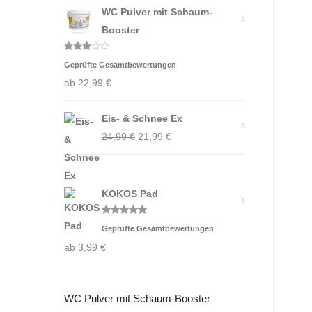
WC Pulver mit Schaum-
Booster
Bewertet
Geprüfte Gesamtbewertungen
mit
3.00
ab
22,99
€
von 5
Eis- & Schnee Ex
Ursprünglicher
Aktueller
24,99
€
21,99
€
Preis
Preis
war:
ist:
24,99 €
21,99 €.
KOKOS Pad
Bewertet
Geprüfte Gesamtbewertungen
mit
5.00
von 5
ab
3,99
€
WC Pulver mit Schaum-Booster