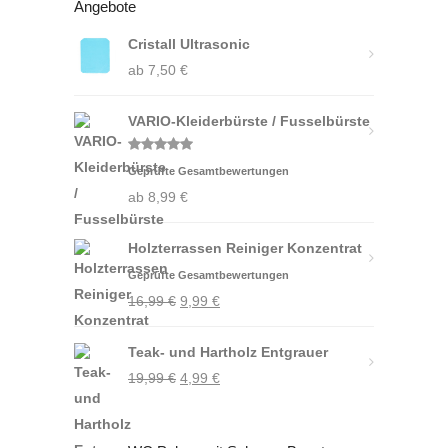
Angebote
Cristall Ultrasonic
ab
7,50
€
VARIO-Kleiderbürste / Fusselbürste
Bewertet
Geprüfte Gesamtbewertungen
mit
5.00
von 5
ab
8,99
€
Holzterrassen Reiniger Konzentrat
Geprüfte Gesamtbewertungen
Ursprünglicher
Aktueller
16,99
€
9,99
€
Preis
Preis
Teak- und Hartholz Entgrauer
war:
ist:
Ursprünglicher
Aktueller
19,99
€
16,99 €
4,99
€
9,99 €.
Preis
Preis
war:
ist: