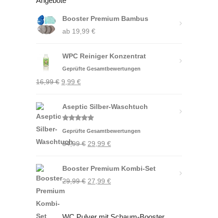
Angebote
Booster Premium Bambus
ab
19,99
€
WPC Reiniger Konzentrat
Geprüfte Gesamtbewertungen
Ursprünglicher
Aktueller
16,99
€
9,99
€
Preis
Preis
war:
Aseptic Silber-Waschtuch
ist:
16,99 €
9,99 €.
Bewertet
Geprüfte Gesamtbewertungen
mit
5.00
von 5
Ursprünglicher
Aktueller
34,99
€
29,99
€
Preis
Preis
Booster Premium Kombi-Set
war:
ist:
Ursprünglicher
Aktueller
29,99
€
34,99 €
27,99
€
29,99 €.
Preis
Preis
war:
ist:
WC Pulver mit Schaum-Booster