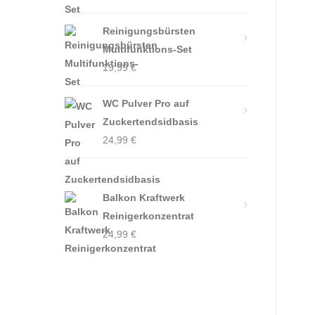
Reinigungsbürsten
Multifunktions-Set
19,99
€
WC Pulver Pro auf
Zuckertendsidbasis
24,99
€
Balkon Kraftwerk
Reinigerkonzentrat
24,99
€