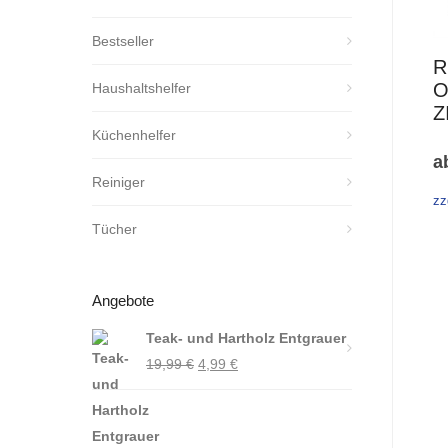
Bestseller
R
O
Haushaltshelfer
Z
Küchenhelfer
a
Reiniger
zz
Tücher
Angebote
Teak- und Hartholz Entgrauer
Ursprünglicher
Aktueller
19,99
€
4,99
€
Preis
Preis
war:
ist:
19,99 €
4,99 €.