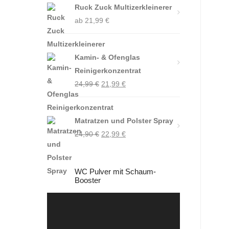
Ruck Zuck Multizerkleinerer
ab
21,99
€
Kamin- & Ofenglas
Reinigerkonzentrat
Ursprünglicher
Aktueller
24,99
€
21,99
€
Preis
Preis
war:
ist:
Matratzen und Polster Spray
24,99 €
21,99 €.
Ursprünglicher
Aktueller
24,90
€
22,99
€
Preis
Preis
war:
ist:
WC Pulver mit Schaum-
24,90 €
22,99 €.
Booster
Video-
Player