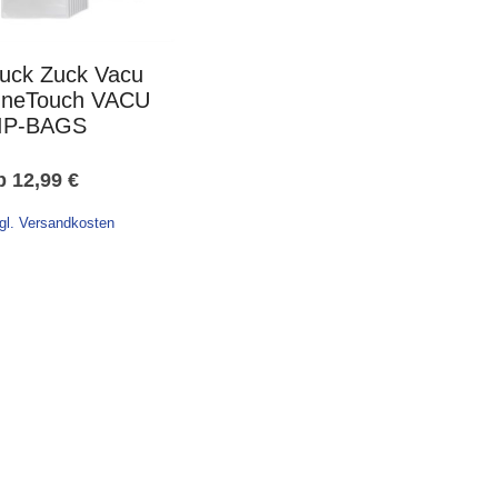
uck Zuck Vacu
neTouch VACU
IP-BAGS
b
12,99
€
gl. Versandkosten