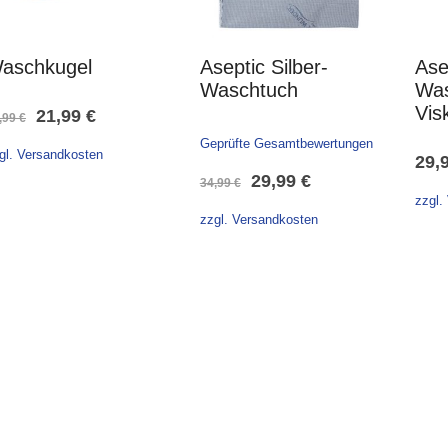
aschkugel
Aseptic Silber-
Ase
Waschtuch
Was
Vis
Ursprünglicher
Aktueller
21,99
€
,99
€
Geprüfte Gesamtbewertungen
Preis
Preis
gl. Versandkosten
29,
Ursprünglicher
Aktueller
29,99
€
war:
ist:
34,99
€
zzgl.
Preis
Preis
24,99 €
21,99 €.
zzgl. Versandkosten
war:
ist:
34,99 €
29,99 €.