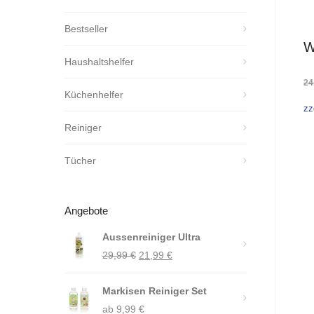
Bestseller
W
Haushaltshelfer
24
Küchenhelfer
zz
Reiniger
Tücher
Angebote
Aussenreiniger Ultra
Ursprünglicher
Aktueller
29,99
€
21,99
€
Preis
Preis
Markisen Reiniger Set
war:
ist:
ab
9,99
29,99 €
€
21,99 €.