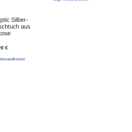
war:
ist:
25,99 €
24,99 €.
ptic Silber-
chtuch aus
kose
99
€
 Versandkosten