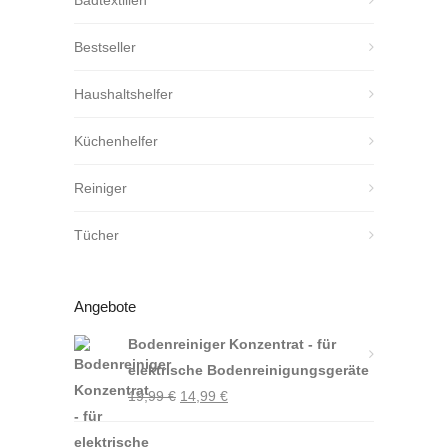
Bestseller
Haushaltshelfer
Küchenhelfer
Reiniger
Tücher
Angebote
Bodenreiniger Konzentrat - für
elektrische Bodenreinigungsgeräte
Ursprünglicher
Aktueller
19,99
€
14,99
€
Preis
Preis
war:
ist: