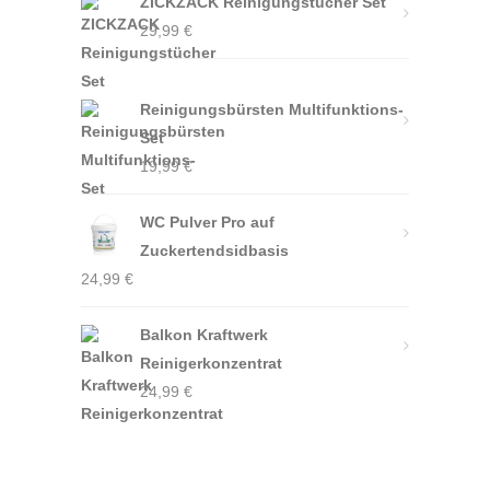
ZICKZACK Reinigungstücher Set
29,99
€
Reinigungsbürsten Multifunktions-
Set
19,99
€
WC Pulver Pro auf
Zuckertendsidbasis
24,99
€
Balkon Kraftwerk
Reinigerkonzentrat
24,99
€