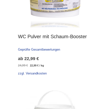
WC Pulver mit Schaum-Booster
Geprüfte Gesamtbewertungen
ab
22,99
€
Ursprünglicher
Aktueller
24,99
€
22,99
€
/
kg
Preis
Preis
zzgl. Versandkosten
war:
ist:
24,99 €
22,99 €.