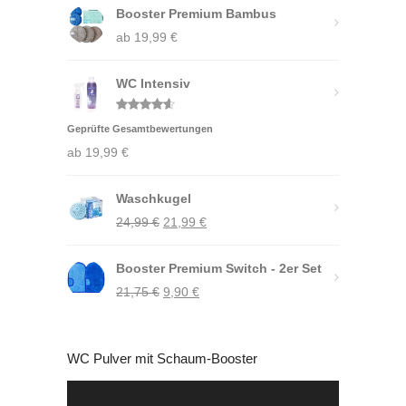
Booster Premium Bambus
ab
19,99
€
WC Intensiv
Bewertet
Geprüfte Gesamtbewertungen
mit
4.50
von 5
ab
19,99
€
Waschkugel
Ursprünglicher
Aktueller
24,99
€
21,99
€
Preis
Preis
Booster Premium Switch - 2er Set
war:
ist:
Ursprünglicher
Aktueller
21,75
€
24,99 €
9,90
€
21,99 €.
Preis
Preis
war:
ist:
WC Pulver mit Schaum-Booster
21,75 €
9,90 €.
Video-