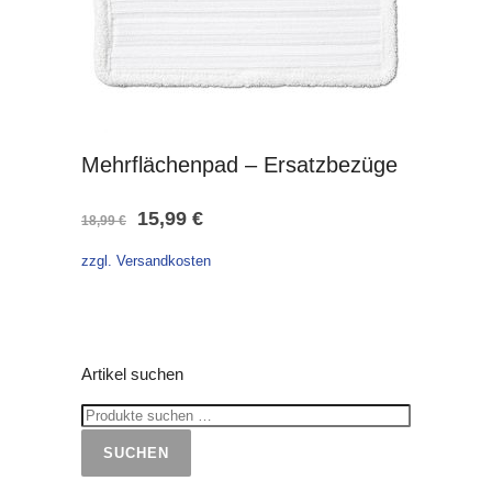
Mehrflächenpad – Ersatzbezüge
Ursprünglicher
Aktueller
15,99
€
18,99
€
Preis
Preis
zzgl. Versandkosten
war:
ist:
18,99 €
15,99 €.
Artikel suchen
SUCHEN